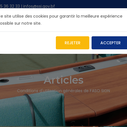
36 32 33 | infos@ssi.gov.bf
e site utilise des cookies pour garantir la meilleure expérience
ossible sur notre site.
R L'ANSSI
NOS SERVICES
INFOS
BLOG
ARCHIV
REJETER
ACCEPTER
Articles
Conditions d'utilisation générales de FASO SIGN