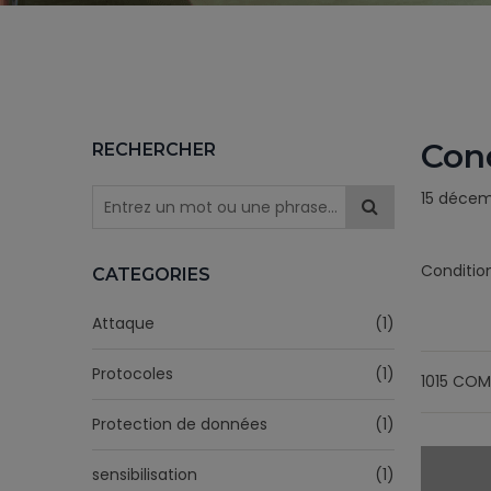
Cond
RECHERCHER
15 déce
Condition
CATEGORIES
Attaque
(1)
Protocoles
(1)
1015 COM
Protection de données
(1)
sensibilisation
(1)