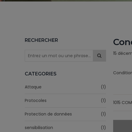
Cond
RECHERCHER
15 déce
Condition
CATEGORIES
Attaque
(1)
Protocoles
(1)
1015 COM
Protection de données
(1)
sensibilisation
(1)