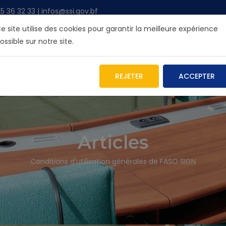
36 32 33 | infos@ssi.gov.bf
e site utilise des cookies pour garantir la meilleure expérience
ossible sur notre site.
R L'ANSSI
NOS SERVICES
INFOS
BLOG
ARCHIV
REJETER
ACCEPTER
Articles
Conditions d'utilisation générales de FASO SIGN