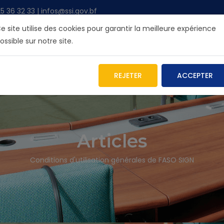
36 32 33 | infos@ssi.gov.bf
e site utilise des cookies pour garantir la meilleure expérience
ossible sur notre site.
R L'ANSSI
NOS SERVICES
INFOS
BLOG
ARCHIV
REJETER
ACCEPTER
Articles
Conditions d'utilisation générales de FASO SIGN