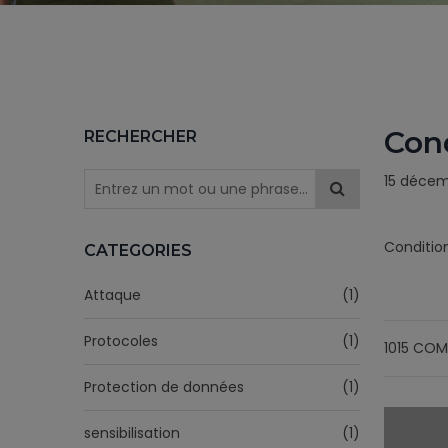
Cond
RECHERCHER
15 déce
Condition
CATEGORIES
Attaque
(1)
Protocoles
(1)
1015 COM
Protection de données
(1)
sensibilisation
(1)