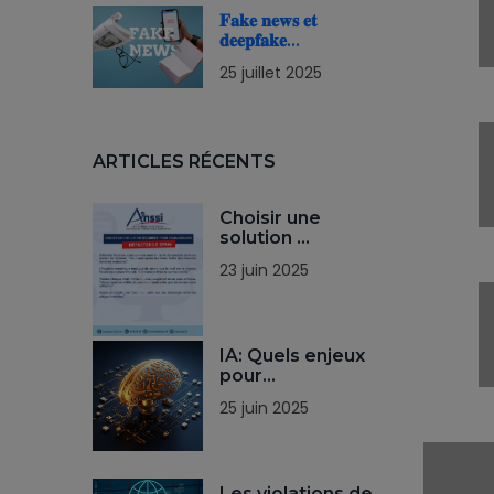
𝐅𝐚𝐤𝐞 𝐧𝐞𝐰𝐬 𝐞𝐭
𝐝𝐞𝐞𝐩𝐟𝐚𝐤𝐞…
25 juillet 2025
ARTICLES RÉCENTS
Choisir une
solution …
23 juin 2025
IA: Quels enjeux
pour…
25 juin 2025
Les violations de