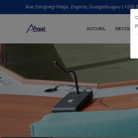
Rue Zangoeg-Pelgo, Zogona, Ouagadougou | +226 25 
C
p
ACCUEIL
DECOUVRI
Ch