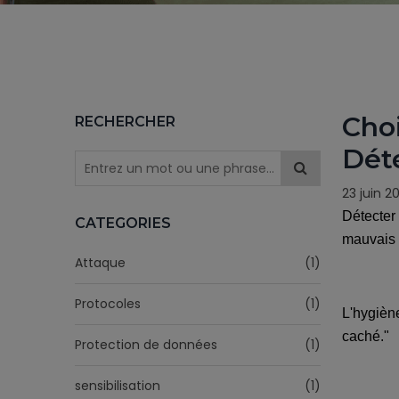
Choi
RECHERCHER
Dét
23 juin 2
Détecter
CATEGORIES
mauvais 
Attaque
(1)
Protocoles
(1)
L'hygièn
caché."
Protection de données
(1)
sensibilisation
(1)