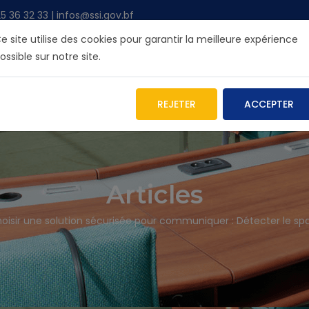
36 32 33 | infos@ssi.gov.bf
e site utilise des cookies pour garantir la meilleure expérience
ossible sur notre site.
R L'ANSSI
NOS SERVICES
INFOS
BLOG
ARCHIV
REJETER
ACCEPTER
Articles
oisir une solution sécurisée pour communiquer : Détecter le s