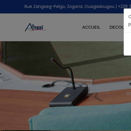
Rue Zangoeg-Pelgo, Zogona, Ouagadougou | +226 25 
C
p
ACCUEIL
DECOUVRI
Ch