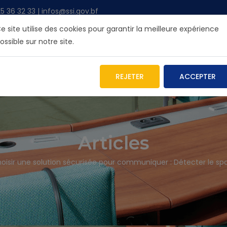
36 32 33 | infos@ssi.gov.bf
e site utilise des cookies pour garantir la meilleure expérience
ossible sur notre site.
R L'ANSSI
NOS SERVICES
INFOS
BLOG
ARCHIV
REJETER
ACCEPTER
Articles
oisir une solution sécurisée pour communiquer : Détecter le s