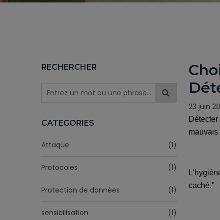
Choi
RECHERCHER
Dét
23 juin 2
Détecter
CATEGORIES
mauvais 
Attaque
(1)
Protocoles
(1)
L'hygièn
caché."
Protection de données
(1)
sensibilisation
(1)